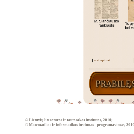
M. Slančiausko
"Iš g
rankraštis
bei ve
atsiliepimai
© Lietuvių literatūros ir tautosakos institutas, 2010;
© Matematikos ir informatikos institutas - programavimas, 201