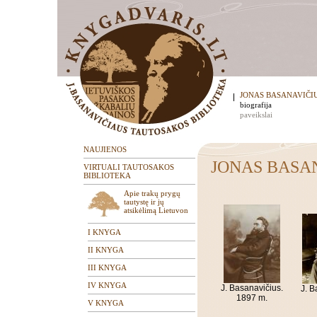
JONAS BASANAVIČI
biografija
paveikslai
NAUJIENOS
JONAS BASANA
VIRTUALI TAUTOSAKOS
BIBLIOTEKA
Apie trakų prygų
tautystę ir jų
atsikėlimą Lietuvon
I KNYGA
II KNYGA
III KNYGA
IV KNYGA
J. Basanavičius.
J. B
1897 m.
V KNYGA